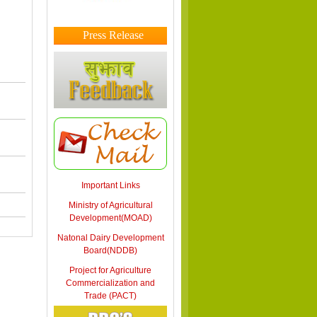
Press Release
Important Links
Ministry of Agricultural
Development(MOAD)
Natonal Dairy Development
Board(NDDB)
Project for Agriculture
Commercialization and
Trade (PACT)