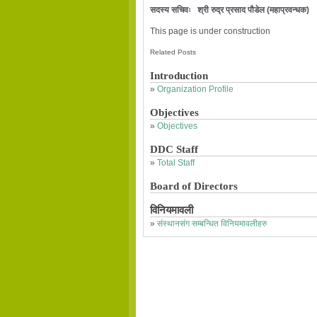
सदस्य सचिवः श्री रुद्र प्रसाद पौडेल (महाप्रवन
This page is under construction
Related Posts
Introduction
»
Organization Profile
Objectives
»
Objectives
DDC Staff
»
Total Staff
Board of Directors
विनियमावली
»
संस्थानसंग सम्बन्धित विनियमावलीहरु